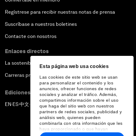
Regístrese para recibir nuestras notas de prensa
Suscríbase a nuestros boletines
Contacte con nosotros
Enlaces directos
La sostenibilidad en el Foro
Esta página web usa cookies
Carreras profesionales
Las cookies de este sitio web se usan
para personalizar el contenido y los
anuncios, ofrecer funciones de redes
Ediciones en otros idiomas
sociales y analizar el tráfico. Además,
compartimos información sobre el uso
EN
ES
中文
日本語
▪
▪
▪
que haga del sitio web con nuestros
partners de redes sociales, publicidad y
análisis web, quienes pueden
combinarla con otra información que les
haya proporcionado o que hayan
recopilado a partir del uso que haya