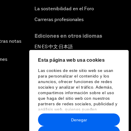
La sostenibilidad en el Foro
Carreras profesionales
Ediciones en otros idiomas
tras notas
EN
ES
中文
日本語
▪
▪
▪
ines
Esta página web usa cookies
Las cookies de este sitio web se usan
para personalizar el contenido y los
anuncios, ofrecer funciones de redes
sociales y analizar el tráfico. Además,
compartimos información sobre el uso
que haga del sitio web con nuestros
partners de redes sociales, publicidad y
análisis web, quienes pueden
combinarla con otra información que les
Denegar
haya proporcionado o que hayan
recopilado a partir del uso que haya