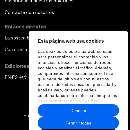
Suscríbase a nuestros boletines
Contacte con nosotros
Enlaces directos
La sostenibilidad en el Foro
Esta página web usa cookies
Carreras profesionales
Las cookies de este sitio web se usan
para personalizar el contenido y los
anuncios, ofrecer funciones de redes
Ediciones en otros idiomas
sociales y analizar el tráfico. Además,
compartimos información sobre el uso
EN
ES
中文
日本語
▪
▪
▪
que haga del sitio web con nuestros
partners de redes sociales, publicidad y
análisis web, quienes pueden
combinarla con otra información que les
haya proporcionado o que hayan
recopilado a partir del uso que haya
Denegar
hecho de sus servicios.
Política de privacidad y normas de uso
Permitir todas
Sitemap