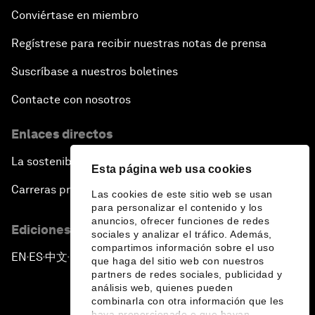
Conviértase en miembro
Regístrese para recibir nuestras notas de prensa
Suscríbase a nuestros boletines
Contacte con nosotros
Enlaces directos
La sostenibilidad en el Foro
Esta página web usa cookies
Carreras profesionales
Las cookies de este sitio web se usan
para personalizar el contenido y los
anuncios, ofrecer funciones de redes
Ediciones en otros idiomas
sociales y analizar el tráfico. Además,
compartimos información sobre el uso
EN
ES
中文
日本語
▪
▪
▪
que haga del sitio web con nuestros
partners de redes sociales, publicidad y
análisis web, quienes pueden
combinarla con otra información que les
haya proporcionado o que hayan