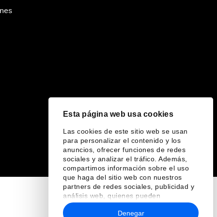
ines
Esta página web usa cookies
Las cookies de este sitio web se usan
para personalizar el contenido y los
anuncios, ofrecer funciones de redes
sociales y analizar el tráfico. Además,
compartimos información sobre el uso
que haga del sitio web con nuestros
partners de redes sociales, publicidad y
análisis web, quienes pueden
combinarla con otra información que les
Denegar
haya proporcionado o que hayan