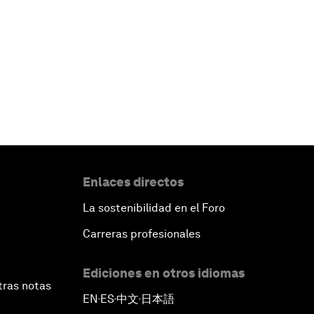
Enlaces directos
La sostenibilidad en el Foro
Carreras profesionales
Ediciones en otros idiomas
tras notas
EN
ES
中文
日本語
▪
▪
▪