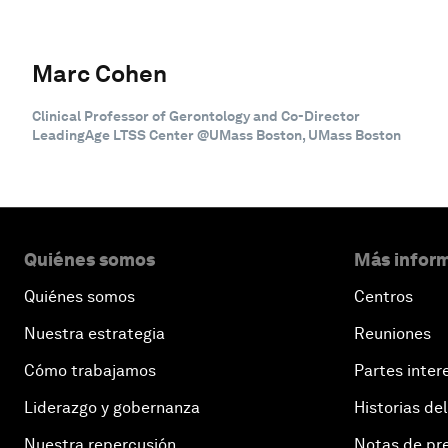
Marc Cohen
Clinical Professor of Gerontology and Co-Director
LeadingAge LTSS Center @UMass Boston, UMass Boston
Quiénes somos
Más inform
Quiénes somos
Centros
Nuestra estrategia
Reuniones
Cómo trabajamos
Partes inter
Liderazgo y gobernanza
Historias del
Nuestra repercusión
Notas de pr