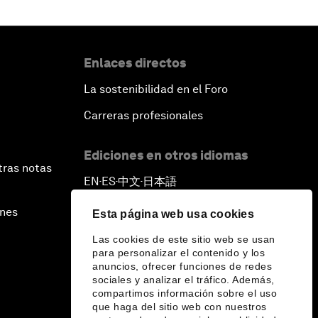
Enlaces directos
La sostenibilidad en el Foro
Carreras profesionales
Ediciones en otros idiomas
tras notas
EN
ES
中文
日本語
▪
▪
▪
ines
Esta página web usa cookies
Las cookies de este sitio web se usan
para personalizar el contenido y los
anuncios, ofrecer funciones de redes
sociales y analizar el tráfico. Además,
compartimos información sobre el uso
que haga del sitio web con nuestros