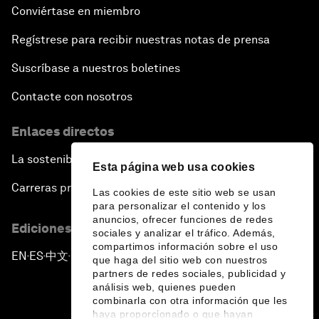
Conviértase en miembro
Regístrese para recibir nuestras notas de prensa
Suscríbase a nuestros boletines
Contacte con nosotros
Enlaces directos
La sostenibilidad en el Foro
Esta página web usa cookies
Carreras profesionales
Las cookies de este sitio web se usan
para personalizar el contenido y los
anuncios, ofrecer funciones de redes
Ediciones en otros idiomas
sociales y analizar el tráfico. Además,
compartimos información sobre el uso
EN
ES
中文
日本語
▪
▪
▪
que haga del sitio web con nuestros
partners de redes sociales, publicidad y
análisis web, quienes pueden
combinarla con otra información que les
haya proporcionado o que hayan