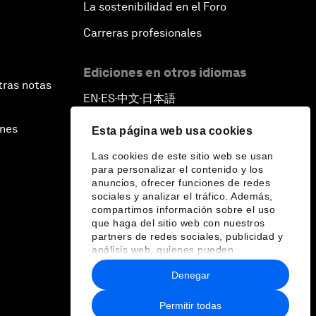
La sostenibilidad en el Foro
Carreras profesionales
Ediciones en otros idiomas
tras notas
EN
ES
中文
日本語
▪
▪
▪
ines
Esta página web usa cookies
Las cookies de este sitio web se usan
para personalizar el contenido y los
anuncios, ofrecer funciones de redes
sociales y analizar el tráfico. Además,
compartimos información sobre el uso
que haga del sitio web con nuestros
partners de redes sociales, publicidad y
análisis web, quienes pueden
combinarla con otra información que les
Denegar
haya proporcionado o que hayan
recopilado a partir del uso que haya
hecho de sus servicios.
Permitir todas