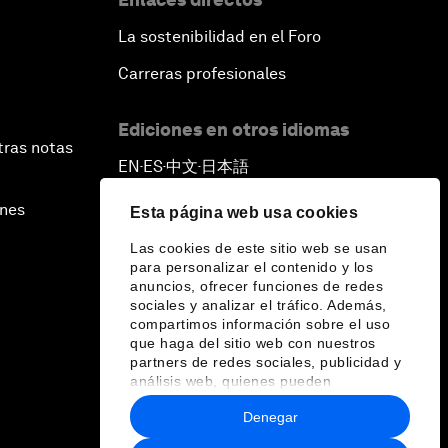
La sostenibilidad en el Foro
Carreras profesionales
Ediciones en otros idiomas
tras notas
EN
ES
中文
日本語
▪
▪
▪
ines
Esta página web usa cookies
Las cookies de este sitio web se usan
para personalizar el contenido y los
anuncios, ofrecer funciones de redes
sociales y analizar el tráfico. Además,
compartimos información sobre el uso
que haga del sitio web con nuestros
partners de redes sociales, publicidad y
análisis web, quienes pueden
combinarla con otra información que les
Denegar
haya proporcionado o que hayan
recopilado a partir del uso que haya