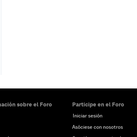
ación sobre el Foro
Participe en el Foro
Iniciar sesión
Asóciese con nosotros