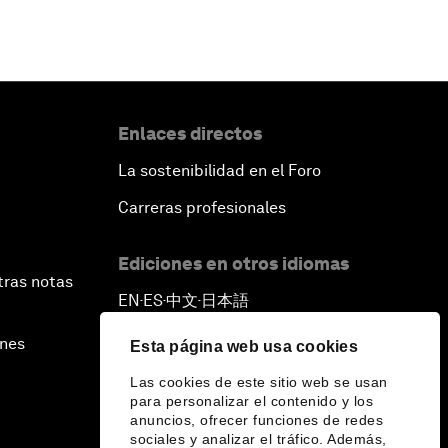
Enlaces directos
La sostenibilidad en el Foro
Carreras profesionales
Ediciones en otros idiomas
tras notas
EN
ES
中文
日本語
▪
▪
▪
ines
Esta página web usa cookies
Las cookies de este sitio web se usan
para personalizar el contenido y los
anuncios, ofrecer funciones de redes
sociales y analizar el tráfico. Además,