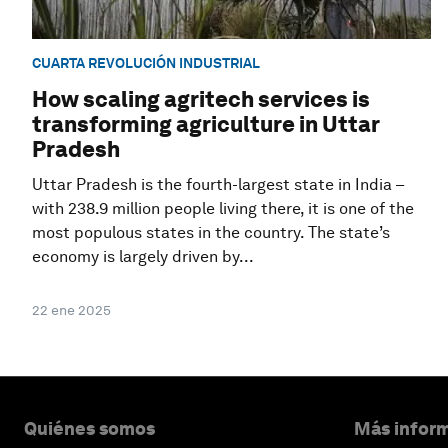
CUARTA REVOLUCIÓN INDUSTRIAL
How scaling agritech services is
transforming agriculture in Uttar
Pradesh
Uttar Pradesh is the fourth-largest state in India –
with 238.9 million people living there, it is one of the
most populous states in the country. The state’s
economy is largely driven by...
22 ene 2025
Quiénes somos
Más inform