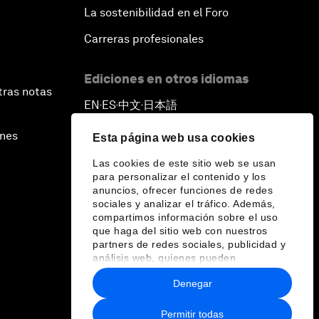
La sostenibilidad en el Foro
Carreras profesionales
Ediciones en otros idiomas
tras notas
EN
ES
中文
日本語
▪
▪
▪
ines
Esta página web usa cookies
Las cookies de este sitio web se usan
para personalizar el contenido y los
anuncios, ofrecer funciones de redes
sociales y analizar el tráfico. Además,
compartimos información sobre el uso
que haga del sitio web con nuestros
partners de redes sociales, publicidad y
análisis web, quienes pueden
combinarla con otra información que les
Denegar
haya proporcionado o que hayan
recopilado a partir del uso que haya
hecho de sus servicios.
Permitir todas