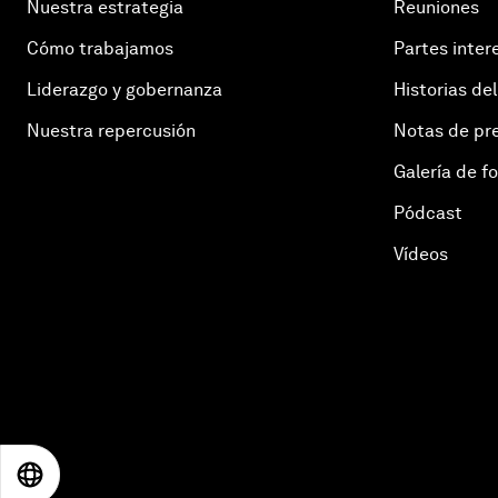
Nuestra estrategia
Reuniones
Cómo trabajamos
Partes inter
Liderazgo y gobernanza
Historias del
Nuestra repercusión
Notas de pr
Galería de f
Pódcast
Vídeos
EN
ES
中文
日本語