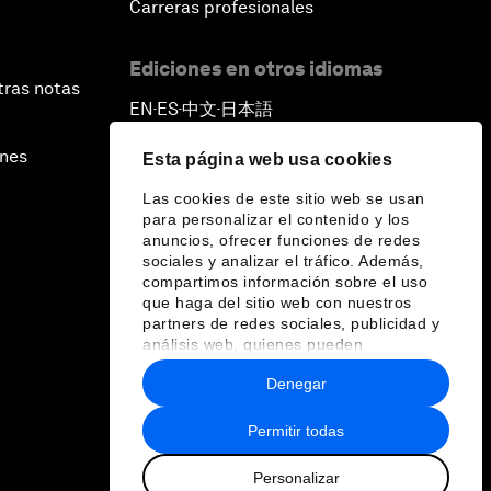
Carreras profesionales
Ediciones en otros idiomas
tras notas
EN
ES
中文
日本語
▪
▪
▪
ines
Esta página web usa cookies
Las cookies de este sitio web se usan
para personalizar el contenido y los
anuncios, ofrecer funciones de redes
sociales y analizar el tráfico. Además,
compartimos información sobre el uso
que haga del sitio web con nuestros
partners de redes sociales, publicidad y
análisis web, quienes pueden
combinarla con otra información que les
Denegar
haya proporcionado o que hayan
recopilado a partir del uso que haya
hecho de sus servicios.
Permitir todas
Personalizar