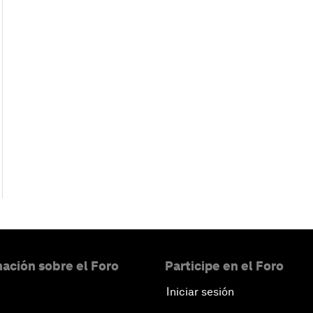
ación sobre el Foro
Participe en el Foro
Iniciar sesión