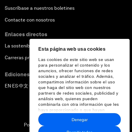
Suscríbase a nuestros boletines
Contacte con nosotros
Enlaces directos
La sostenibilidad en el Foro
Esta página web usa cookies
Carreras profesionales
Las cookies de este sitio web se usan
para personalizar el contenido y los
anuncios, ofrecer funciones de redes
Ediciones en otros idiomas
sociales y analizar el tráfico. Además,
compartimos información sobre el uso
EN
ES
中文
日本語
▪
▪
▪
que haga del sitio web con nuestros
partners de redes sociales, publicidad y
análisis web, quienes pueden
combinarla con otra información que les
haya proporcionado o que hayan
recopilado a partir del uso que haya
Denegar
hecho de sus servicios.
Política de privacidad y normas de uso