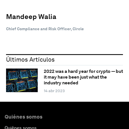
Mandeep Walia
Chief Compliance and Risk Officer, Circle
Últimos Artículos
2022 was a hard year for crypto — but
it may have been just what the
industry needed
14 abr 2023
Quiénes somos
Quiénes somos