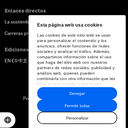
Enlaces directos
La sostenibilidad en el Foro
Esta página web usa cookies
Carreras profesionales
Las cookies de este sitio web se usan
para personalizar el contenido y los
anuncios, ofrecer funciones de redes
Ediciones en otros idiomas
sociales y analizar el tráfico. Además,
compartimos información sobre el uso
EN
ES
中文
日本語
▪
▪
▪
que haga del sitio web con nuestros
partners de redes sociales, publicidad y
análisis web, quienes pueden
combinarla con otra información que les
haya proporcionado o que hayan
recopilado a partir del uso que haya
Denegar
hecho de sus servicios.
Política de privacidad y normas de uso
Permitir todas
Sitemap
Personalizar
©
2026
Foro Económico Mundial
EN
ES
中文
日本語