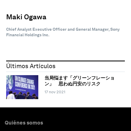
Maki Ogawa
Chief Analyst Executive Officer and General Manager, Sony
Financial Holdings Inc.
Últimos Artículos
当局悩ます「グリーンフレーショ
ン」 思わぬ円安のリスク
17 nov 2021
Quiénes somos