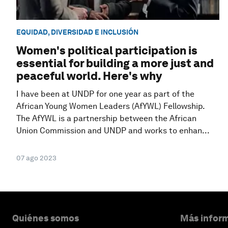
EQUIDAD, DIVERSIDAD E INCLUSIÓN
Women's political participation is
essential for building a more just and
peaceful world. Here's why
I have been at UNDP for one year as part of the
African Young Women Leaders (AfYWL) Fellowship.
The AfYWL is a partnership between the African
Union Commission and UNDP and works to enhan...
07 ago 2023
Quiénes somos
Más inform