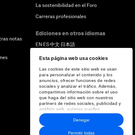
La sostenibilidad en el Foro
Carreras profesionales
Ediciones en otros idiomas
tras notas
EN
ES
中文
日本語
▪
▪
▪
ines
Esta página web usa cookies
Las cookies de este sitio web se usan
para personalizar el contenido y los
anuncios, ofrecer funciones de redes
sociales y analizar el tráfico. Además,
compartimos información sobre el uso
que haga del sitio web con nuestros
partners de redes sociales, publicidad y
análisis web, quienes pueden
combinarla con otra información que les
Denegar
haya proporcionado o que hayan
recopilado a partir del uso que haya
hecho de sus servicios.
Permitir todas