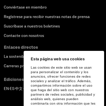
Conviértase en miembro
Regístrese para recibir nuestras notas de prensa
Suscríbase a nuestros boletines
Contacte con nosotros
Enlaces directos
La sostenibilidad en el Foro
Esta página web usa cookies
Carreras profesionales
Las cookies de este sitio web se usan
para personalizar el contenido y los
anuncios, ofrecer funciones de redes
Ediciones en otros idiomas
sociales y analizar el tráfico. Además,
compartimos información sobre el uso
EN
ES
中文
日本語
▪
▪
▪
que haga del sitio web con nuestros
partners de redes sociales, publicidad y
análisis web, quienes pueden
combinarla con otra información que les