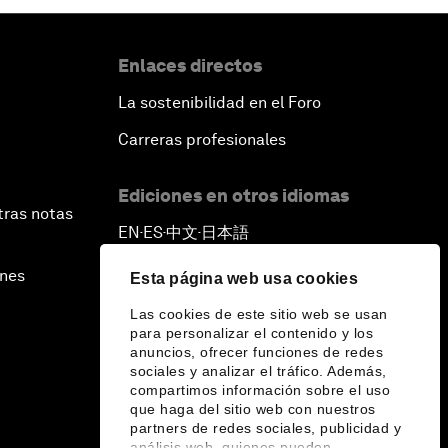
Enlaces directos
La sostenibilidad en el Foro
Carreras profesionales
Ediciones en otros idiomas
tras notas
EN
ES
中文
日本語
▪
▪
▪
ines
Esta página web usa cookies
Las cookies de este sitio web se usan
para personalizar el contenido y los
anuncios, ofrecer funciones de redes
sociales y analizar el tráfico. Además,
compartimos información sobre el uso
que haga del sitio web con nuestros
partners de redes sociales, publicidad y
análisis web, quienes pueden