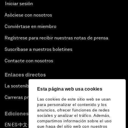
Iniciar sesión
Asóciese con nosotros
Conviértase en miembro
Regístrese para recibir nuestras notas de prensa
Suscríbase a nuestros boletines
Contacte con nosotros
Enlaces directos
La sostenibilidad en el Foro
Esta página web usa cookies
Carreras profesionales
Las cookies de este sitio web se usan
para personalizar el contenido y los
anuncios, ofrecer funciones de redes
Ediciones en otros idiomas
sociales y analizar el tráfico. Además,
compartimos información sobre el uso
EN
ES
中文
日本語
▪
▪
▪
que haga del sitio web con nuestros