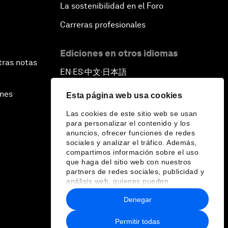
La sostenibilidad en el Foro
Carreras profesionales
Ediciones en otros idiomas
tras notas
EN
ES
中文
日本語
▪
▪
▪
ines
Esta página web usa cookies
Las cookies de este sitio web se usan
para personalizar el contenido y los
anuncios, ofrecer funciones de redes
sociales y analizar el tráfico. Además,
compartimos información sobre el uso
que haga del sitio web con nuestros
partners de redes sociales, publicidad y
análisis web, quienes pueden
combinarla con otra información que les
Denegar
haya proporcionado o que hayan
recopilado a partir del uso que haya
hecho de sus servicios.
Permitir todas