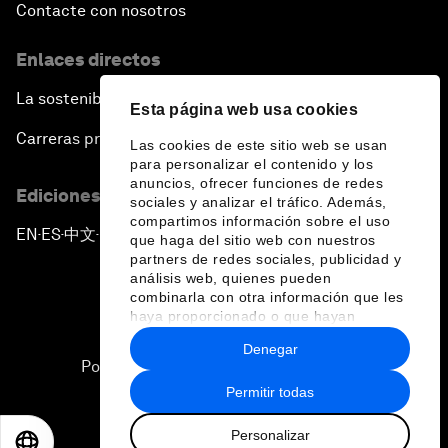
Contacte con nosotros
Enlaces directos
La sostenibilidad en el Foro
Esta página web usa cookies
Carreras profesionales
Las cookies de este sitio web se usan
para personalizar el contenido y los
anuncios, ofrecer funciones de redes
Ediciones en otros idiomas
sociales y analizar el tráfico. Además,
compartimos información sobre el uso
EN
ES
中文
日本語
▪
▪
▪
que haga del sitio web con nuestros
partners de redes sociales, publicidad y
análisis web, quienes pueden
combinarla con otra información que les
haya proporcionado o que hayan
recopilado a partir del uso que haya
Denegar
hecho de sus servicios.
Política de privacidad y normas de uso
Permitir todas
Sitemap
Personalizar
©
2026
Foro Económico Mundial
EN
ES
中文
日本語