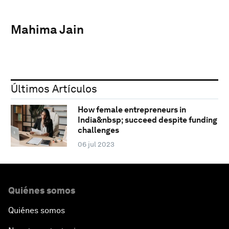
Mahima Jain
Últimos Artículos
How female entrepreneurs in
India&nbsp; succeed despite funding
challenges
06 jul 2023
Quiénes somos
Quiénes somos