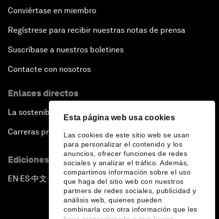
Conviértase en miembro
Regístrese para recibir nuestras notas de prensa
Suscríbase a nuestros boletines
Contacte con nosotros
Enlaces directos
La sostenibilidad en el Foro
Esta página web usa cookies
Carreras profesionales
Las cookies de este sitio web se usan
para personalizar el contenido y los
anuncios, ofrecer funciones de redes
Ediciones en otros idiomas
sociales y analizar el tráfico. Además,
compartimos información sobre el uso
EN
ES
中文
日本語
▪
▪
▪
que haga del sitio web con nuestros
partners de redes sociales, publicidad y
análisis web, quienes pueden
combinarla con otra información que les
haya proporcionado o que hayan