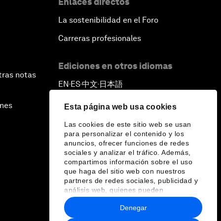
Enlaces directos
La sostenibilidad en el Foro
Carreras profesionales
Ediciones en otros idiomas
tras notas
EN
ES
中文
日本語
▪
▪
▪
ines
Esta página web usa cookies
Las cookies de este sitio web se usan
para personalizar el contenido y los
anuncios, ofrecer funciones de redes
sociales y analizar el tráfico. Además,
compartimos información sobre el uso
que haga del sitio web con nuestros
partners de redes sociales, publicidad y
análisis web, quienes pueden
combinarla con otra información que les
Denegar
haya proporcionado o que hayan
recopilado a partir del uso que haya