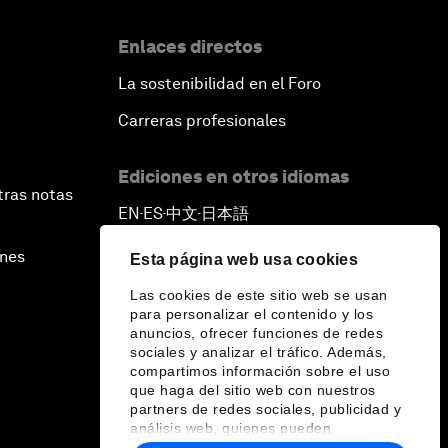
Enlaces directos
La sostenibilidad en el Foro
Carreras profesionales
Ediciones en otros idiomas
tras notas
EN
ES
中文
日本語
▪
▪
▪
ines
Esta página web usa cookies
Las cookies de este sitio web se usan
para personalizar el contenido y los
anuncios, ofrecer funciones de redes
sociales y analizar el tráfico. Además,
compartimos información sobre el uso
que haga del sitio web con nuestros
partners de redes sociales, publicidad y
análisis web, quienes pueden
combinarla con otra información que les