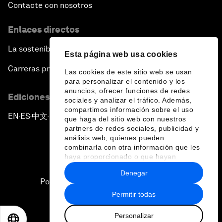
Contacte con nosotros
Enlaces directos
La sostenibilidad en el Foro
Esta página web usa cookies
Carreras profesionales
Las cookies de este sitio web se usan
para personalizar el contenido y los
anuncios, ofrecer funciones de redes
Ediciones en otros idiomas
sociales y analizar el tráfico. Además,
compartimos información sobre el uso
EN
ES
中文
日本語
▪
▪
▪
que haga del sitio web con nuestros
partners de redes sociales, publicidad y
análisis web, quienes pueden
combinarla con otra información que les
haya proporcionado o que hayan
recopilado a partir del uso que haya
Denegar
hecho de sus servicios.
Política de privacidad y normas de uso
Permitir todas
Sitemap
Personalizar
©
2026
Foro Económico Mundial
EN
ES
中文
日本語