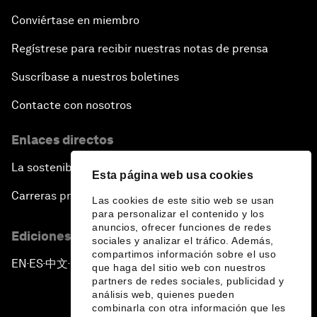
Conviértase en miembro
Regístrese para recibir nuestras notas de prensa
Suscríbase a nuestros boletines
Contacte con nosotros
Enlaces directos
La sostenibilidad en el Foro
Esta página web usa cookies
Carreras profesionales
Las cookies de este sitio web se usan
para personalizar el contenido y los
anuncios, ofrecer funciones de redes
Ediciones en otros idiomas
sociales y analizar el tráfico. Además,
compartimos información sobre el uso
EN
ES
中文
日本語
▪
▪
▪
que haga del sitio web con nuestros
partners de redes sociales, publicidad y
análisis web, quienes pueden
combinarla con otra información que les