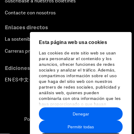
Suscríbase a nuestros boletines
Contacte con nosotros
Enlaces directos
La sostenibilidad en el Foro
Esta página web usa cookies
Carreras profesionales
Las cookies de este sitio web se usan
para personalizar el contenido y los
anuncios, ofrecer funciones de redes
Ediciones en otros idiomas
sociales y analizar el tráfico. Además,
compartimos información sobre el uso
EN
ES
中文
日本語
▪
▪
▪
que haga del sitio web con nuestros
partners de redes sociales, publicidad y
análisis web, quienes pueden
combinarla con otra información que les
haya proporcionado o que hayan
recopilado a partir del uso que haya
Denegar
hecho de sus servicios.
Política de privacidad y normas de uso
Permitir todas
Sitemap