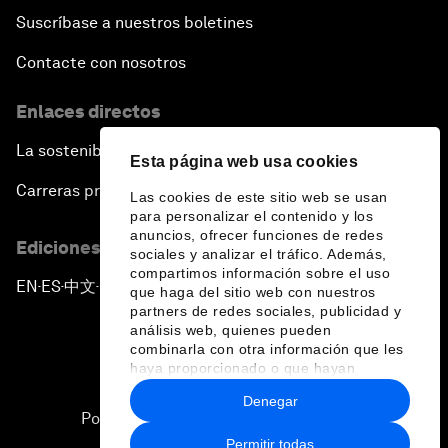
Suscríbase a nuestros boletines
Contacte con nosotros
Enlaces directos
La sostenibilidad en el Foro
Esta página web usa cookies
Carreras profesionales
Las cookies de este sitio web se usan
para personalizar el contenido y los
anuncios, ofrecer funciones de redes
Ediciones en otros idiomas
sociales y analizar el tráfico. Además,
compartimos información sobre el uso
EN
ES
中文
日本語
▪
▪
▪
que haga del sitio web con nuestros
partners de redes sociales, publicidad y
análisis web, quienes pueden
combinarla con otra información que les
haya proporcionado o que hayan
recopilado a partir del uso que haya
Denegar
hecho de sus servicios.
Política de privacidad y normas de uso
Permitir todas