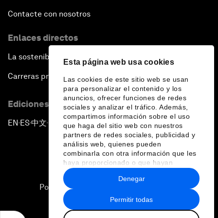
Contacte con nosotros
Enlaces directos
La sostenibilidad en el Foro
Esta página web usa cookies
Carreras profesionales
Las cookies de este sitio web se usan
para personalizar el contenido y los
anuncios, ofrecer funciones de redes
Ediciones en otros idiomas
sociales y analizar el tráfico. Además,
compartimos información sobre el uso
EN
ES
中文
日本語
▪
▪
▪
que haga del sitio web con nuestros
partners de redes sociales, publicidad y
análisis web, quienes pueden
combinarla con otra información que les
haya proporcionado o que hayan
recopilado a partir del uso que haya
Denegar
hecho de sus servicios.
Política de privacidad y normas de uso
Permitir todas
Sitemap