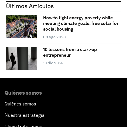
Últimos Artículos
How to fight energy poverty while
meeting climate goals: free solar for
social housing
08 ago 2023
10 lessons from a start-up
entrepreneur
18 dic 2014
Quiénes somos
Quiénes somos
Nuestra estrategia
Cómo trabajamos