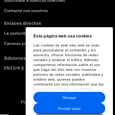
Suscríbase a nuestros boletines
Contacte con nosotros
Enlaces directos
La sostenibilidad en el Foro
Esta página web usa cookies
Carreras profesionales
Las cookies de este sitio web se usan
para personalizar el contenido y los
anuncios, ofrecer funciones de redes
Ediciones en otros idiomas
sociales y analizar el tráfico. Además,
compartimos información sobre el uso
EN
ES
中文
日本語
▪
▪
▪
que haga del sitio web con nuestros
partners de redes sociales, publicidad y
análisis web, quienes pueden
combinarla con otra información que les
haya proporcionado o que hayan
recopilado a partir del uso que haya
Denegar
hecho de sus servicios.
Política de privacidad y normas de uso
Permitir todas
Sitemap