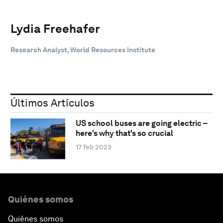
Lydia Freehafer
Research Analyst, World Resources Institute
Últimos Artículos
US school buses are going electric –
here's why that's so crucial
17 feb 2023
Quiénes somos
Quiénes somos