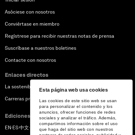
Asóciese con nosotros
Conviértase en miembro
Regístrese para recibir nuestras notas de prensa
Suscríbase a nuestros boletines
Contacte con nosotros
Enlaces directos
La sostenibilidad en el Foro
Esta página web usa cookies
Carreras profesionales
Las cookies de este sitio web se usan
para personalizar el contenido y los
anuncios, ofrecer funciones de redes
Ediciones en otros idiomas
sociales y analizar el tráfico. Además,
compartimos información sobre el uso
EN
ES
中文
日本語
▪
▪
▪
que haga del sitio web con nuestros