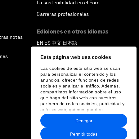
La sostenibilidad en el Foro
Carreras profesionales
Ediciones en otros idiomas
tras notas
EN
ES
中文
日本語
▪
▪
▪
ines
Esta página web usa cookies
Las cookies de este sitio web se usan
para personalizar el contenido y los
anuncios, ofrecer funciones de redes
sociales y analizar el tráfico. Además,
compartimos información sobre el uso
que haga del sitio web con nuestros
partners de redes sociales, publicidad y
análisis web, quienes pueden
combinarla con otra información que les
Denegar
haya proporcionado o que hayan
recopilado a partir del uso que haya
hecho de sus servicios.
Permitir todas