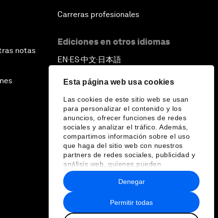
Carreras profesionales
Ediciones en otros idiomas
tras notas
EN
ES
中文
日本語
▪
▪
▪
ines
Esta página web usa cookies
Las cookies de este sitio web se usan
para personalizar el contenido y los
anuncios, ofrecer funciones de redes
sociales y analizar el tráfico. Además,
compartimos información sobre el uso
que haga del sitio web con nuestros
partners de redes sociales, publicidad y
análisis web, quienes pueden
combinarla con otra información que les
Denegar
haya proporcionado o que hayan
recopilado a partir del uso que haya
hecho de sus servicios.
Permitir todas