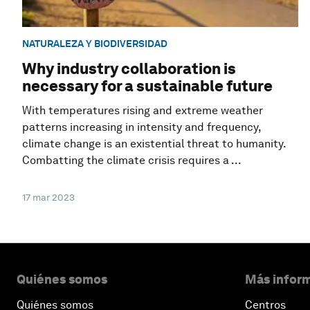
NATURALEZA Y BIODIVERSIDAD
Why industry collaboration is
necessary for a sustainable future
With temperatures rising and extreme weather
patterns increasing in intensity and frequency,
climate change is an existential threat to humanity.
Combatting the climate crisis requires a ...
17 mar 2023
Quiénes somos
Más inform
Quiénes somos
Centros