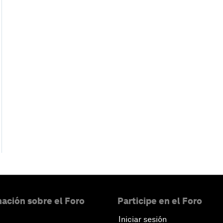
ación sobre el Foro
Participe en el Foro
Iniciar sesión