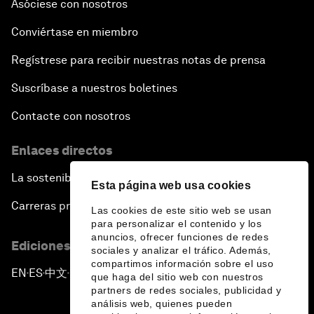
Asóciese con nosotros
Conviértase en miembro
Regístrese para recibir nuestras notas de prensa
Suscríbase a nuestros boletines
Contacte con nosotros
Enlaces directos
La sostenibilidad en el Foro
Esta página web usa cookies
Carreras profesionales
Las cookies de este sitio web se usan
para personalizar el contenido y los
anuncios, ofrecer funciones de redes
Ediciones en otros idiomas
sociales y analizar el tráfico. Además,
compartimos información sobre el uso
EN
ES
中文
日本語
▪
▪
▪
que haga del sitio web con nuestros
partners de redes sociales, publicidad y
análisis web, quienes pueden