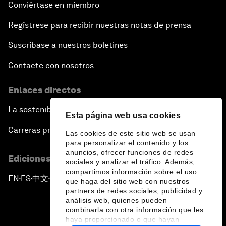
Conviértase en miembro
Regístrese para recibir nuestras notas de prensa
Suscríbase a nuestros boletines
Contacte con nosotros
Enlaces directos
La sostenibilidad en el Foro
Esta página web usa cookies
Carreras profesionales
Las cookies de este sitio web se usan
para personalizar el contenido y los
anuncios, ofrecer funciones de redes
Ediciones en otros idiomas
sociales y analizar el tráfico. Además,
compartimos información sobre el uso
EN
ES
中文
日本語
▪
▪
▪
que haga del sitio web con nuestros
partners de redes sociales, publicidad y
análisis web, quienes pueden
combinarla con otra información que les
haya proporcionado o que hayan