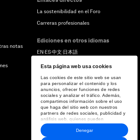
La sostenibilidad en el Foro
Carreras profesionales
Ediciones en otros idiomas
tras notas
EN
ES
中文
日本語
▪
▪
▪
ines
Esta página web usa cookies
Las cookies de este sitio web se usan
para personalizar el contenido y los
anuncios, ofrecer funciones de redes
sociales y analizar el tráfico. Además,
compartimos información sobre el uso
que haga del sitio web con nuestros
partners de redes sociales, publicidad y
análisis web, quienes pueden
combinarla con otra información que les
Denegar
haya proporcionado o que hayan
recopilado a partir del uso que haya