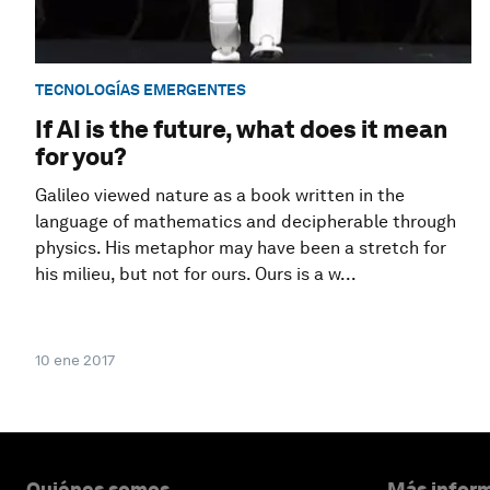
TECNOLOGÍAS EMERGENTES
If AI is the future, what does it mean
for you?
Galileo viewed nature as a book written in the
language of mathematics and decipherable through
physics. His metaphor may have been a stretch for
his milieu, but not for ours. Ours is a w...
10 ene 2017
Quiénes somos
Más inform