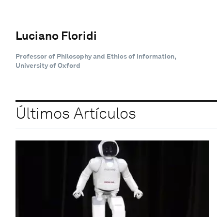
Luciano Floridi
Professor of Philosophy and Ethics of Information,
University of Oxford
Últimos Artículos