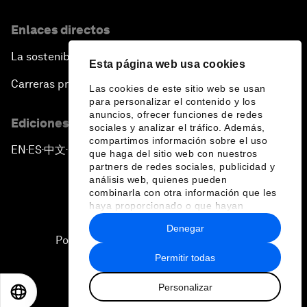
Enlaces directos
La sostenibilidad en el Foro
Esta página web usa cookies
Carreras profesionales
Las cookies de este sitio web se usan
para personalizar el contenido y los
anuncios, ofrecer funciones de redes
Ediciones en otros idiomas
sociales y analizar el tráfico. Además,
compartimos información sobre el uso
EN
ES
中文
日本語
▪
▪
▪
que haga del sitio web con nuestros
partners de redes sociales, publicidad y
análisis web, quienes pueden
combinarla con otra información que les
haya proporcionado o que hayan
recopilado a partir del uso que haya
Denegar
hecho de sus servicios.
Política de privacidad y normas de uso
Permitir todas
Sitemap
Personalizar
©
2026
Foro Económico Mundial
EN
ES
中文
日本語