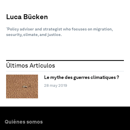
Luca Bücken
¨Policy adviser and strategist who focuses on migration,
security, climate, and justice.
Últimos Artículos
Le mythe des guerres climatiques ?
28 may 2019
Quiénes somos