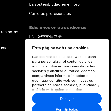
La sostenibilidad en el Foro
Carreras profesionales
Ediciones en otros idiomas
tras notas
EN
ES
中文
日本語
▪
▪
▪
ines
Esta página web usa cookies
Las cookies de este sitio web se usan
para personalizar el contenido y los
anuncios, ofrecer funciones de redes
sociales y analizar el tráfico. Además,
compartimos información sobre el uso
que haga del sitio web con nuestros
partners de redes sociales, publicidad y
análisis web, quienes pueden
combinarla con otra información que les
Denegar
haya proporcionado o que hayan
recopilado a partir del uso que haya
hecho de sus servicios.
Permitir todas