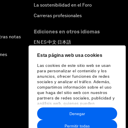
La sostenibilidad en el Foro
Carreras profesionales
Ediciones en otros idiomas
tras notas
EN
ES
中文
日本語
▪
▪
▪
ines
Esta página web usa cookies
Las cookies de este sitio web se usan
para personalizar el contenido y los
anuncios, ofrecer funciones de redes
sociales y analizar el tráfico. Además,
compartimos información sobre el uso
que haga del sitio web con nuestros
partners de redes sociales, publicidad y
análisis web, quienes pueden
combinarla con otra información que les
Denegar
haya proporcionado o que hayan
recopilado a partir del uso que haya
hecho de sus servicios.
Permitir todas