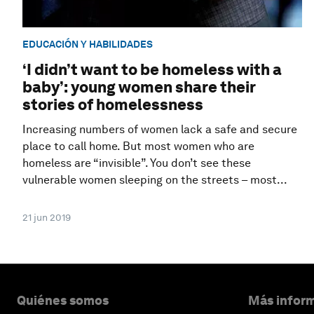
EDUCACIÓN Y HABILIDADES
‘I didn’t want to be homeless with a
baby’: young women share their
stories of homelessness
Increasing numbers of women lack a safe and secure
place to call home. But most women who are
homeless are “invisible”. You don’t see these
vulnerable women sleeping on the streets – most...
21 jun 2019
Quiénes somos
Más inform