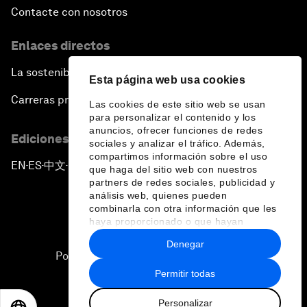
Contacte con nosotros
Enlaces directos
La sostenibilidad en el Foro
Esta página web usa cookies
Carreras profesionales
Las cookies de este sitio web se usan
para personalizar el contenido y los
anuncios, ofrecer funciones de redes
Ediciones en otros idiomas
sociales y analizar el tráfico. Además,
compartimos información sobre el uso
EN
ES
中文
日本語
▪
▪
▪
que haga del sitio web con nuestros
partners de redes sociales, publicidad y
análisis web, quienes pueden
combinarla con otra información que les
haya proporcionado o que hayan
recopilado a partir del uso que haya
Denegar
hecho de sus servicios.
Política de privacidad y normas de uso
Permitir todas
Sitemap
Personalizar
©
2026
Foro Económico Mundial