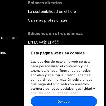
Enlaces directos
La sostenibilidad en el Foro
Carreras profesionales
Ediciones en otros idiomas
tras notas
EN
ES
中文
日本語
▪
▪
▪
ines
Esta página web usa cookies
Las cookies de este sitio web se usan
para personalizar el contenido y los
anuncios, ofrecer funciones de redes
sociales y analizar el tráfico. Además,
compartimos información sobre el uso
que haga del sitio web con nuestros
partners de redes sociales, publicidad y
análisis web, quienes pueden
combinarla con otra información que les
Denegar
haya proporcionado o que hayan