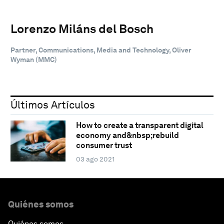
Lorenzo Miláns del Bosch
Partner, Communications, Media and Technology, Oliver
Wyman (MMC)
Últimos Artículos
How to create a transparent digital
economy and&nbsp;rebuild
consumer trust
03 ago 2021
Quiénes somos
Quiénes somos