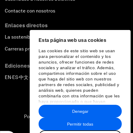
Contacte con nosotros
Enlaces directos
La sostenibilidad en el Foro
Esta página web usa cookies
Carreras profesionales
Las cookies de este sitio web se usan
para personalizar el contenido y los
anuncios, ofrecer funciones de redes
Ediciones en otros idiomas
sociales y analizar el tráfico. Además,
compartimos información sobre el uso
EN
ES
中文
日本語
▪
▪
▪
que haga del sitio web con nuestros
partners de redes sociales, publicidad y
análisis web, quienes pueden
combinarla con otra información que les
haya proporcionado o que hayan
recopilado a partir del uso que haya
Denegar
hecho de sus servicios.
Política de privacidad y normas de uso
Permitir todas
Sitemap