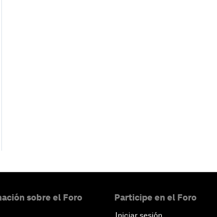
ación sobre el Foro
Participe en el Foro
Iniciar sesión