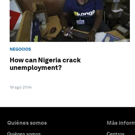
NEGOCIOS
How can Nigeria crack
unemployment?
19 ago 2014
Quiénes somos
Más inform
Quiénes somos
Centros