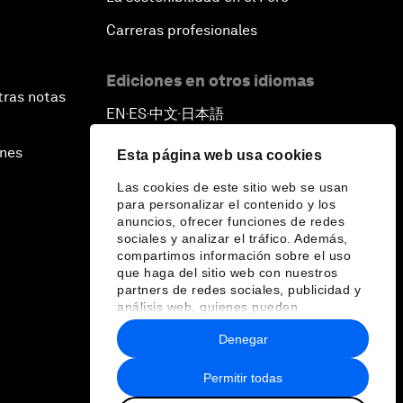
Carreras profesionales
Ediciones en otros idiomas
tras notas
EN
ES
中文
日本語
▪
▪
▪
ines
Esta página web usa cookies
Las cookies de este sitio web se usan
para personalizar el contenido y los
anuncios, ofrecer funciones de redes
sociales y analizar el tráfico. Además,
compartimos información sobre el uso
que haga del sitio web con nuestros
partners de redes sociales, publicidad y
análisis web, quienes pueden
combinarla con otra información que les
Denegar
haya proporcionado o que hayan
recopilado a partir del uso que haya
hecho de sus servicios.
Permitir todas